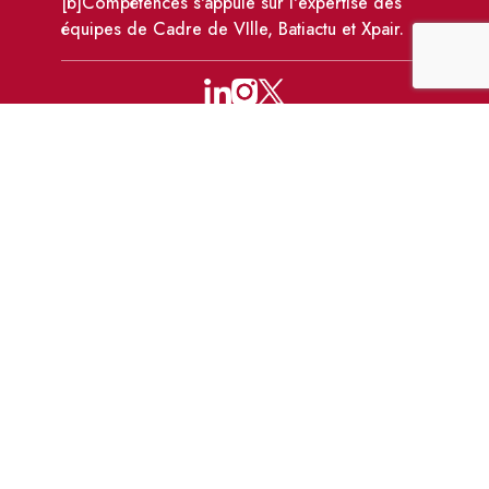
[b]Compétences s'appuie sur l'expertise des
équipes de Cadre de VIlle, Batiactu et Xpair.
110 avenue Victor Hugo, 92100 Boulogne-
Billancourt
formations@bcompetences.com
01 86 95 72 10
-
01 83 64 04 59
Données
CGV
Règlement intérieur
personnelles et
des formations
cookies
Site mis à jour le 28 juil. 2026 à 11:05