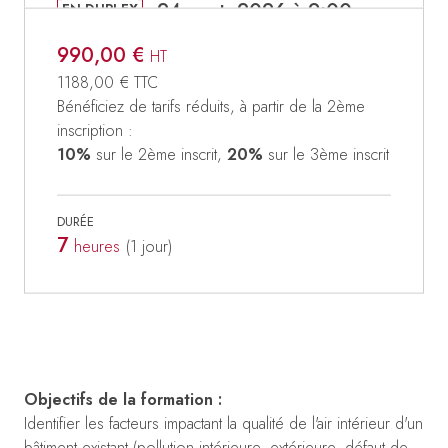
24 sept. 2026 à 9:00
EN DUPLEX
990,00 €
HT
1188,00 €
TTC
Bénéficiez de tarifs réduits, à partir de la 2ème
inscription :
10%
sur le 2ème inscrit,
20%
sur le 3ème inscrit
DURÉE
7
heures
(1
jour
)
Objectifs de la formation :
Identifier les facteurs impactant la qualité de l'air intérieur d'un
bâtiment existant (pollution intérieure, extérieure, défaut de