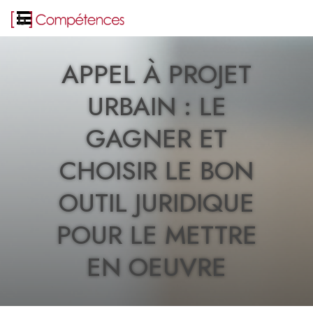
APPEL À PROJET
URBAIN : LE
GAGNER ET
CHOISIR LE BON
OUTIL JURIDIQUE
POUR LE METTRE
EN OEUVRE