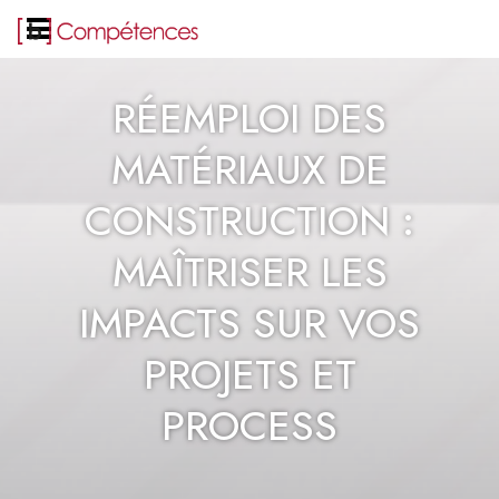
RÉEMPLOI DES
MATÉRIAUX DE
CONSTRUCTION :
MAÎTRISER LES
IMPACTS SUR VOS
PROJETS ET
PROCESS