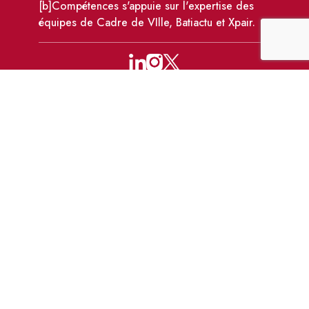
[b]Compétences s'appuie sur l'expertise des
équipes de Cadre de VIlle, Batiactu et Xpair.
110 avenue Victor Hugo, 92100 Boulogne-
Billancourt
formations@bcompetences.com
01 86 95 72 10
-
01 83 64 04 59
Données
CGV
Règlement intérieur
personnelles et
des formations
cookies
Site mis à jour le 28 juil. 2026 à 11:05