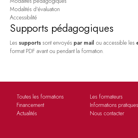
Modalités pédagogiques
Modalités d'évaluation
Accessibilité
Supports pédagogiques
Les
supports
sont envoyés
par mail
ou accessible les
format PDF avant ou pendant la formation.
Toutes les formations
Les formateurs
Financement
Informations pratique
Actualités
Nous contacter