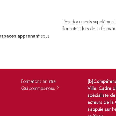
Des documents supplémentair
formateur lors de la formati
espaces apprenant
sous
Formations en intra
[b]Compétence
s
Qui sommes-nous ?
Ville. Cadre d
spécialiste de
acteurs de la
s'appuie sur l